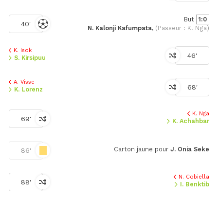
But
1:0
40'
N. Kalonji Kafumpata,
(Passeur : K. Nga)
K. Isok
46'
S. Kirsipuu
A. Visse
68'
K. Lorenz
K. Nga
69'
K. Achahbar
Carton jaune pour
J. Onia Seke
86'
N. Cobiella
88'
I. Benktib