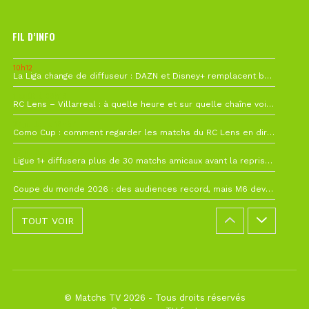
FIL D’INFO
10h12
La Liga change de diffuseur : DAZN et Disney+ remplacent beIN Sports !
1 août à 09h19
RC Lens – Villarreal : à quelle heure et sur quelle chaîne voir la finale de la Como Cup ?
27 juillet à 19h57
Como Cup : comment regarder les matchs du RC Lens en direct ?
22 juillet à 19h16
Ligue 1+ diffusera plus de 30 matchs amicaux avant la reprise de la Ligue 1
22 juillet à 15h22
Coupe du monde 2026 : des audiences record, mais M6 devrait perdre très gros !
TOUT VOIR
© Matchs TV 2026 - Tous droits réservés