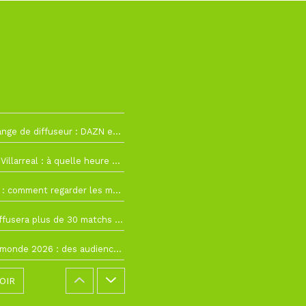
h12
La Liga change de diffuseur : DAZN et Disney+ remplacent beIN Sports !
h19
RC Lens – Villarreal : à quelle heure et sur quelle chaîne voir la finale de la Como Cup ?
 19h57
Como Cup : comment regarder les matchs du RC Lens en direct ?
 19h16
Ligue 1+ diffusera plus de 30 matchs amicaux avant la reprise de la Ligue 1
 15h22
Coupe du monde 2026 : des audiences record, mais M6 devrait perdre très gros !
OIR