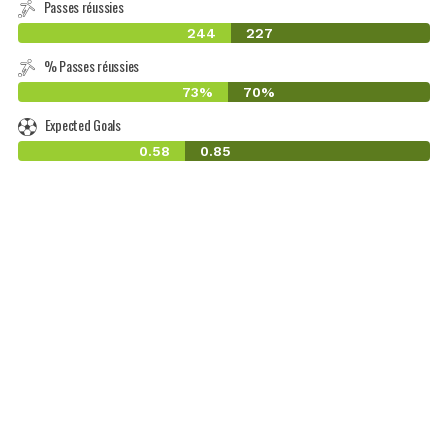
Passes réussies
244
227
% Passes réussies
73%
70%
Expected Goals
0.58
0.85