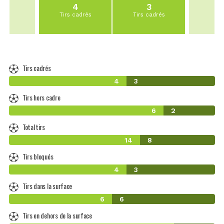
4
3
Tirs cadrés
Tirs cadrés
Tirs cadrés
4
3
Tirs hors cadre
6
2
Total tirs
14
8
Tirs bloqués
4
3
Tirs dans la surface
6
6
Tirs en dehors de la surface