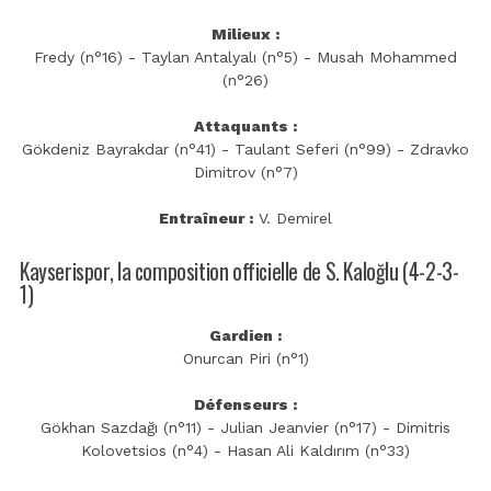
Milieux :
Fredy (n°16) - Taylan Antalyalı (n°5) - Musah Mohammed
(n°26)
Attaquants :
Gökdeniz Bayrakdar (n°41) - Taulant Seferi (n°99) - Zdravko
Dimitrov (n°7)
Entraîneur :
V. Demirel
Kayserispor, la composition officielle de S. Kaloğlu (4-2-3-
1)
Gardien :
Onurcan Piri (n°1)
Défenseurs :
Gökhan Sazdağı (n°11) - Julian Jeanvier (n°17) - Dimitris
Kolovetsios (n°4) - Hasan Ali Kaldırım (n°33)