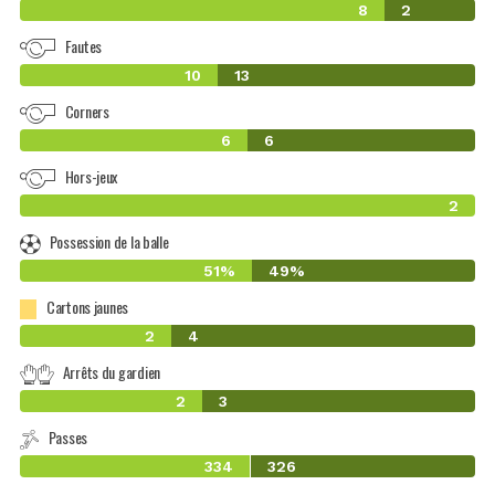
8
2
Fautes
10
13
Corners
6
6
Hors-jeux
2
Possession de la balle
51%
49%
Cartons jaunes
2
4
Arrêts du gardien
2
3
Passes
334
326