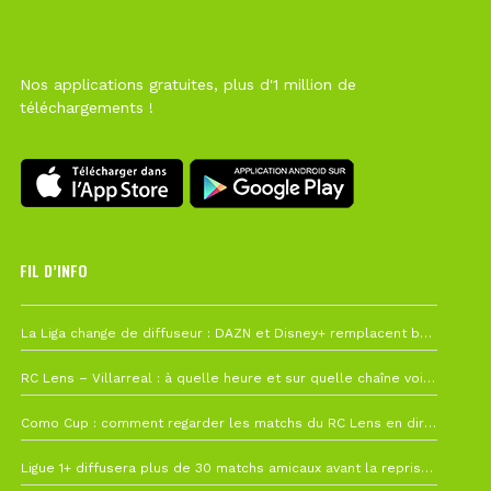
Nos applications gratuites, plus d'1 million de
téléchargements !
FIL D’INFO
6 août à 10h12
La Liga change de diffuseur : DAZN et Disney+ remplacent beIN Sports !
1 août à 09h19
RC Lens – Villarreal : à quelle heure et sur quelle chaîne voir la finale de la Como Cup ?
27 juillet à 19h57
Como Cup : comment regarder les matchs du RC Lens en direct ?
22 juillet à 19h16
Ligue 1+ diffusera plus de 30 matchs amicaux avant la reprise de la Ligue 1