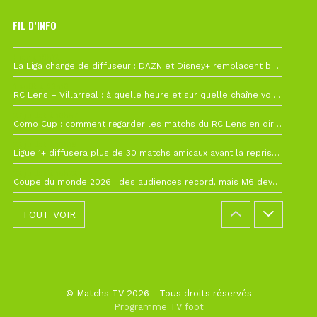
FIL D’INFO
Hier à 10h12
La Liga change de diffuseur : DAZN et Disney+ remplacent beIN Sports !
1 août à 09h19
RC Lens – Villarreal : à quelle heure et sur quelle chaîne voir la finale de la Como Cup ?
27 juillet à 19h57
Como Cup : comment regarder les matchs du RC Lens en direct ?
22 juillet à 19h16
Ligue 1+ diffusera plus de 30 matchs amicaux avant la reprise de la Ligue 1
22 juillet à 15h22
Coupe du monde 2026 : des audiences record, mais M6 devrait perdre très gros !
TOUT VOIR
© Matchs TV 2026 - Tous droits réservés
Programme TV foot