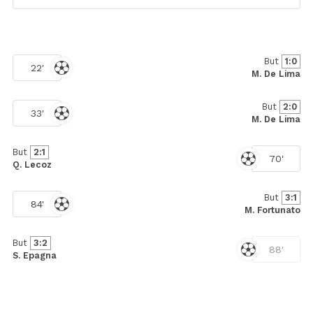
But
1:0
22'
M. De Lima
But
2:0
33'
M. De Lima
But
2:1
70'
Q. Lecoz
But
3:1
84'
M. Fortunato
But
3:2
88'
S. Epagna