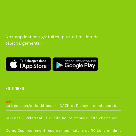
Nos applications gratuites, plus d'1 million de
téléchargements !
FIL D’INFO
10h12
La Liga change de diffuseur : DAZN et Disney+ remplacent beIN Sports !
1 août à 09h19
RC Lens – Villarreal : à quelle heure et sur quelle chaîne voir la finale de la Como Cup ?
27 juillet à 19h57
Como Cup : comment regarder les matchs du RC Lens en direct ?