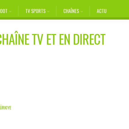
FOOT
TV SPORTS
CHAÎNES
ACTU
CHAÎNE TV ET EN DIRECT
TÜRKIYE