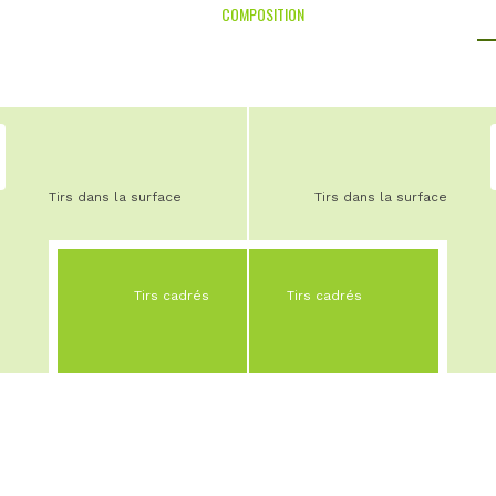
COMPOSITION
Tirs dans la surface
Tirs dans la surface
Tirs cadrés
Tirs cadrés