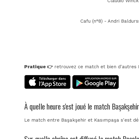
Claudio Winck
Cafu (n°8) - Andri Baldur
Pratique 👉
retrouvez ce match et bien d'autres E
À quelle heure s'est joué le match Başakşehi
Le match entre Başakşehir et Kasımpaşa s'est dér
Sur quelle chaîne est diffusé le match Başak