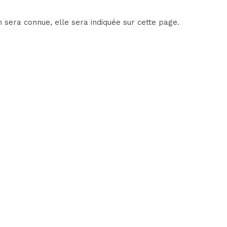
 sera connue, elle sera indiquée sur cette page.