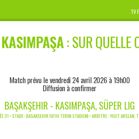
TV 
-
KASIMPAŞA
: SUR QUELLE 
Match prévu le vendredi 24 avril 2026 à 19h00
Diffusion à confirmer
BAŞAKŞEHIR - KASIMPAŞA, SÜPER LIG
E 31 • STADE : BASAKSEHIR FATIH TERIM STADIUM • ARBITRE : YIGIT ARSLAN, 