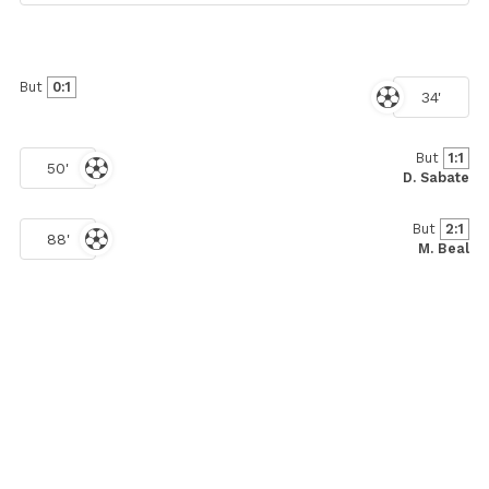
But
0:1
34'
But
1:1
50'
D. Sabate
But
2:1
88'
M. Beal