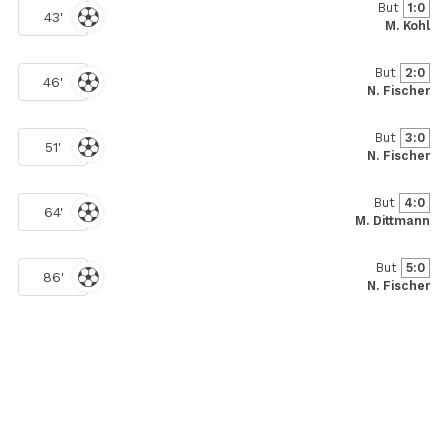
But
1:0
43'
M. Kohl
But
2:0
46'
N. Fischer
But
3:0
51'
N. Fischer
But
4:0
64'
M. Dittmann
But
5:0
86'
N. Fischer