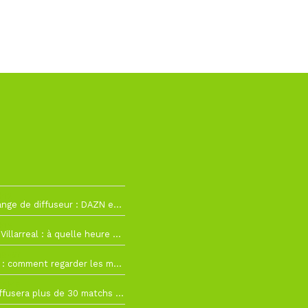
h12
La Liga change de diffuseur : DAZN et Disney+ remplacent beIN Sports !
h19
RC Lens – Villarreal : à quelle heure et sur quelle chaîne voir la finale de la Como Cup ?
 19h57
Como Cup : comment regarder les matchs du RC Lens en direct ?
 19h16
Ligue 1+ diffusera plus de 30 matchs amicaux avant la reprise de la Ligue 1