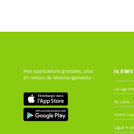
FIL D’INFO
Nos applications gratuites, plus
d'1 million de téléchargements !
6 août à 10
1 août à 09
27 juillet à
22 juillet à