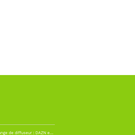
2
La Liga change de diffuseur : DAZN et Disney+ remplacent beIN Sports !