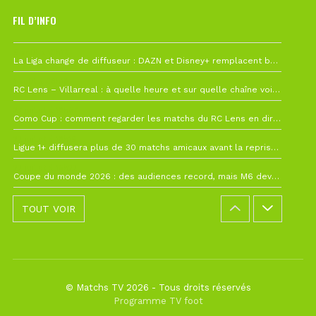
FIL D’INFO
6 août à 10h12
La Liga change de diffuseur : DAZN et Disney+ remplacent beIN Sports !
1 août à 09h19
RC Lens – Villarreal : à quelle heure et sur quelle chaîne voir la finale de la Como Cup ?
27 juillet à 19h57
Como Cup : comment regarder les matchs du RC Lens en direct ?
22 juillet à 19h16
Ligue 1+ diffusera plus de 30 matchs amicaux avant la reprise de la Ligue 1
22 juillet à 15h22
Coupe du monde 2026 : des audiences record, mais M6 devrait perdre très gros !
TOUT VOIR
© Matchs TV 2026 - Tous droits réservés
Programme TV foot