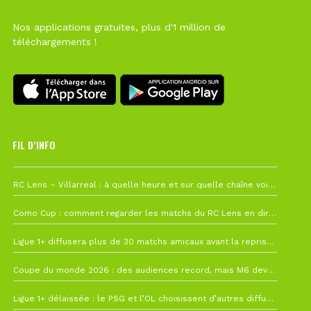
Nos applications gratuites, plus d'1 million de
téléchargements !
FIL D’INFO
1 août à 09h19
RC Lens – Villarreal : à quelle heure et sur quelle chaîne voir la finale de la Como Cup ?
27 juillet à 19h57
Como Cup : comment regarder les matchs du RC Lens en direct ?
22 juillet à 19h16
Ligue 1+ diffusera plus de 30 matchs amicaux avant la reprise de la Ligue 1
22 juillet à 15h22
Coupe du monde 2026 : des audiences record, mais M6 devrait perdre très gros !
19 juillet à 12h21
Ligue 1+ délaissée : le PSG et l’OL choisissent d’autres diffuseurs pour leur reprise