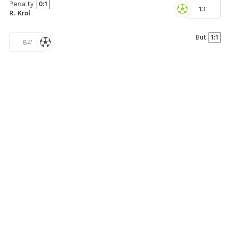
Penalty
0:1
13'
R. Krol
But
1:1
84'