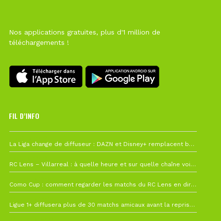
Nos applications gratuites, plus d'1 million de
téléchargements !
FIL D’INFO
6 août à 10h12
La Liga change de diffuseur : DAZN et Disney+ remplacent beIN Sports !
1 août à 09h19
RC Lens – Villarreal : à quelle heure et sur quelle chaîne voir la finale de la Como Cup ?
27 juillet à 19h57
Como Cup : comment regarder les matchs du RC Lens en direct ?
22 juillet à 19h16
Ligue 1+ diffusera plus de 30 matchs amicaux avant la reprise de la Ligue 1
22 juillet à 15h22