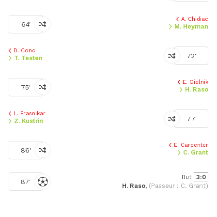
A. Chidiac
64'
M. Heyman
D. Conc
72'
T. Testen
E. Gielnik
75'
H. Raso
L. Prasnikar
77'
Z. Kustrin
E. Carpenter
86'
C. Grant
But
3:0
87'
H. Raso,
(Passeur : C. Grant)