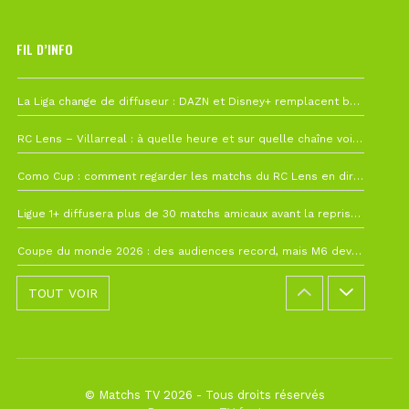
FIL D’INFO
6 août à 10h12
La Liga change de diffuseur : DAZN et Disney+ remplacent beIN Sports !
1 août à 09h19
RC Lens – Villarreal : à quelle heure et sur quelle chaîne voir la finale de la Como Cup ?
27 juillet à 19h57
Como Cup : comment regarder les matchs du RC Lens en direct ?
22 juillet à 19h16
Ligue 1+ diffusera plus de 30 matchs amicaux avant la reprise de la Ligue 1
22 juillet à 15h22
Coupe du monde 2026 : des audiences record, mais M6 devrait perdre très gros !
TOUT VOIR
© Matchs TV 2026 - Tous droits réservés