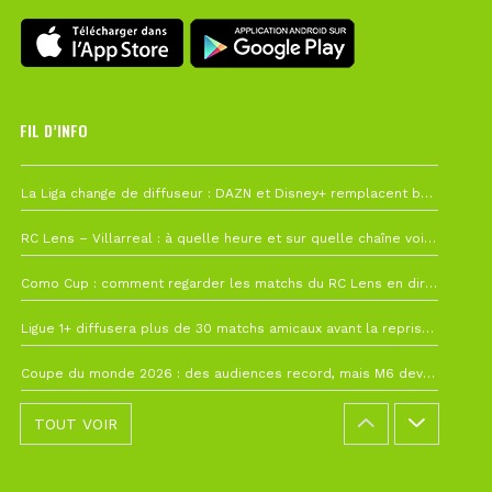
FIL D’INFO
6 août à 10h12
La Liga change de diffuseur : DAZN et Disney+ remplacent beIN Sports !
1 août à 09h19
RC Lens – Villarreal : à quelle heure et sur quelle chaîne voir la finale de la Como Cup ?
27 juillet à 19h57
Como Cup : comment regarder les matchs du RC Lens en direct ?
22 juillet à 19h16
Ligue 1+ diffusera plus de 30 matchs amicaux avant la reprise de la Ligue 1
22 juillet à 15h22
Coupe du monde 2026 : des audiences record, mais M6 devrait perdre très gros !
TOUT VOIR