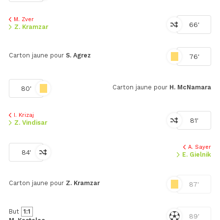
M. Zver
66'
Z. Kramzar
Carton jaune pour
S. Agrez
76'
Carton jaune pour
H. McNamara
80'
I. Krizaj
81'
Z. Vindisar
A. Sayer
84'
E. Gielnik
Carton jaune pour
Z. Kramzar
87'
But
1:1
89'