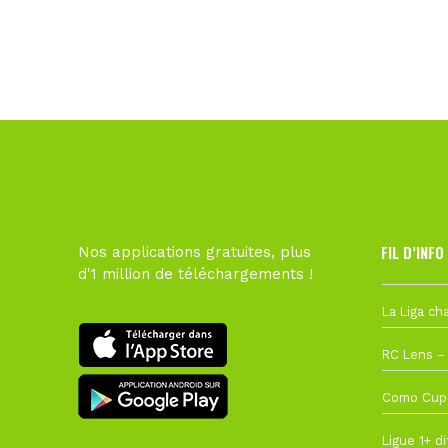
FIL D’INFO
Nos applications gratuites, plus
d'1 million de téléchargements !
Hier à 10h1
1 août à 09
27 juillet à
22 juillet à