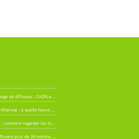
2
La Liga change de diffuseur : DAZN et Disney+ remplacent beIN Sports !
h19
RC Lens – Villarreal : à quelle heure et sur quelle chaîne voir la finale de la Como Cup ?
 19h57
Como Cup : comment regarder les matchs du RC Lens en direct ?
 19h16
Ligue 1+ diffusera plus de 30 matchs amicaux avant la reprise de la Ligue 1