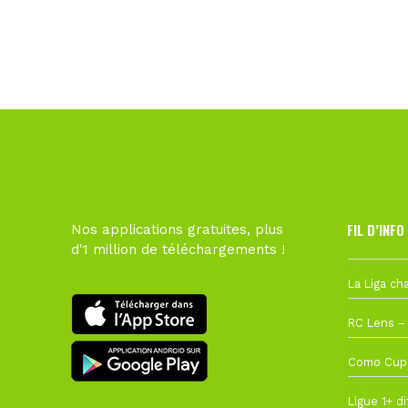
FIL D’INFO
Nos applications gratuites, plus
d'1 million de téléchargements !
Hier à 10h1
1 août à 09
27 juillet à
22 juillet à