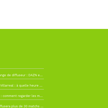
2
La Liga change de diffuseur : DAZN et Disney+ remplacent beIN Sports !
h19
RC Lens – Villarreal : à quelle heure et sur quelle chaîne voir la finale de la Como Cup ?
 19h57
Como Cup : comment regarder les matchs du RC Lens en direct ?
 19h16
Ligue 1+ diffusera plus de 30 matchs amicaux avant la reprise de la Ligue 1