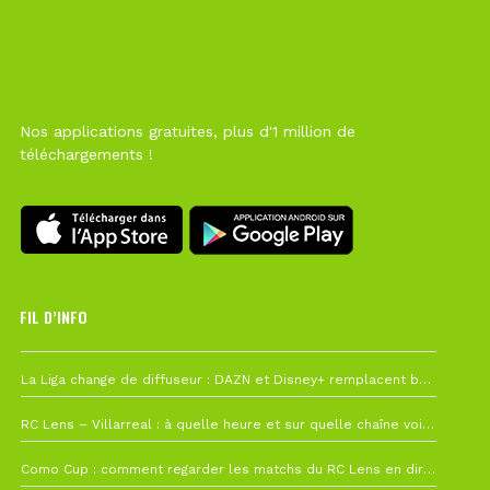
Nos applications gratuites, plus d'1 million de
téléchargements !
FIL D’INFO
6 août à 10h12
La Liga change de diffuseur : DAZN et Disney+ remplacent beIN Sports !
1 août à 09h19
RC Lens – Villarreal : à quelle heure et sur quelle chaîne voir la finale de la Como Cup ?
27 juillet à 19h57
Como Cup : comment regarder les matchs du RC Lens en direct ?