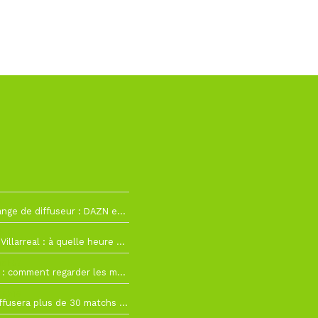
2
La Liga change de diffuseur : DAZN et Disney+ remplacent beIN Sports !
h19
RC Lens – Villarreal : à quelle heure et sur quelle chaîne voir la finale de la Como Cup ?
 19h57
Como Cup : comment regarder les matchs du RC Lens en direct ?
 19h16
Ligue 1+ diffusera plus de 30 matchs amicaux avant la reprise de la Ligue 1