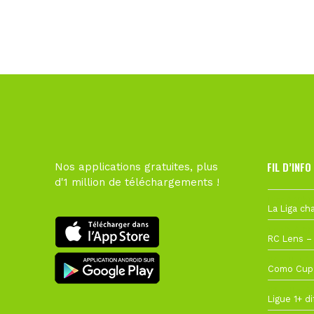
FIL D’INFO
Nos applications gratuites, plus
d'1 million de téléchargements !
Hier à 10h1
1 août à 09
27 juillet à
22 juillet à