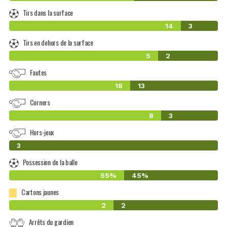
Tirs dans la surface
14
3
Tirs en dehors de la surface
5
2
Fautes
18
13
Corners
8
3
Hors-jeux
0
3
Possession de la balle
55%
45%
Cartons jaunes
2
2
Arrêts du gardien