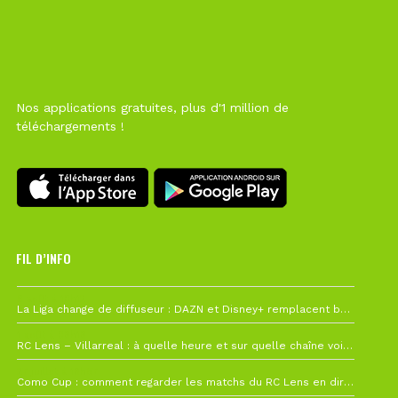
Nos applications gratuites, plus d'1 million de
téléchargements !
FIL D’INFO
6 août à 10h12
La Liga change de diffuseur : DAZN et Disney+ remplacent beIN Sports !
1 août à 09h19
RC Lens – Villarreal : à quelle heure et sur quelle chaîne voir la finale de la Como Cup ?
27 juillet à 19h57
Como Cup : comment regarder les matchs du RC Lens en direct ?