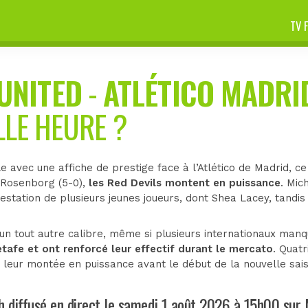
TV 
UNITED
-
ATLÉTICO MADRI
LLE HEURE ?
e avec une affiche de prestige face à l’Atlético de Madrid, 
 Rosenborg (5-0),
les Red Devils montent en puissance
. Mic
station de plusieurs jeunes joueurs, dont Shea Lacey, tandis
’un tout autre calibre, même si plusieurs internationaux man
etafe et ont renforcé leur effectif durant le mercato
. Quat
 leur montée en puissance avant le début de la nouvelle sai
 diffusé en direct le samedi 1 août 2026 à 15h00 su