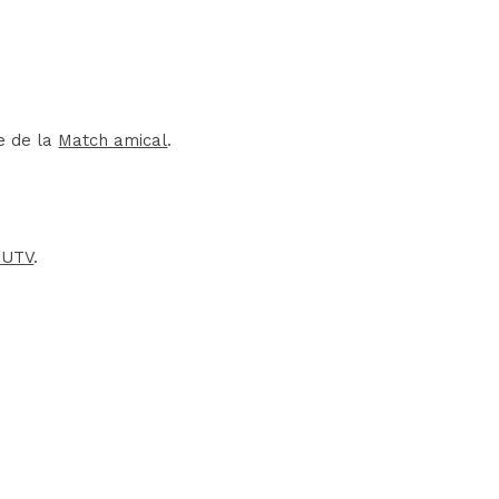
e de la
Match amical
.
UTV
.