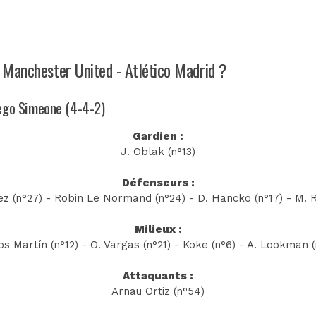
h Manchester United - Atlético Madrid ?
iego Simeone (4-4-2)
Gardien :
J. Oblak (n°13)
Défenseurs :
z (n°27) - Robin Le Normand (n°24) - D. Hancko (n°17) - M. R
Milieux :
os Martín (n°12) - O. Vargas (n°21) - Koke (n°6) - A. Lookman (
Attaquants :
Arnau Ortiz (n°54)