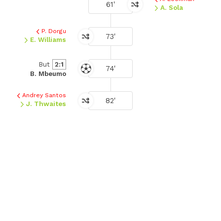
61'
A. Sola
P. Dorgu
73'
E. Williams
But
2:1
74'
B. Mbeumo
Andrey Santos
82'
J. Thwaites