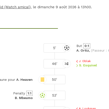
id (Match amical)
, le dimanche 9 août 2026 à 13h00.
But
0:1
5'
A. Ortiz,
(Passeur : 
J. Oblak
46'
S. Esquivel
50'
jaune pour
A. Heaven
Penalty
1:1
53'
B. Mbeumo
A. Lookman