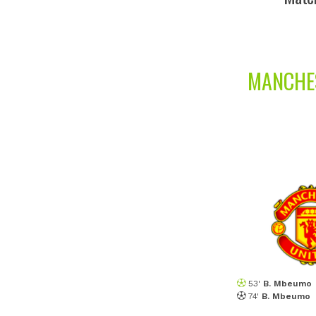
MANCHES
53'
B. Mbeumo
74'
B. Mbeumo