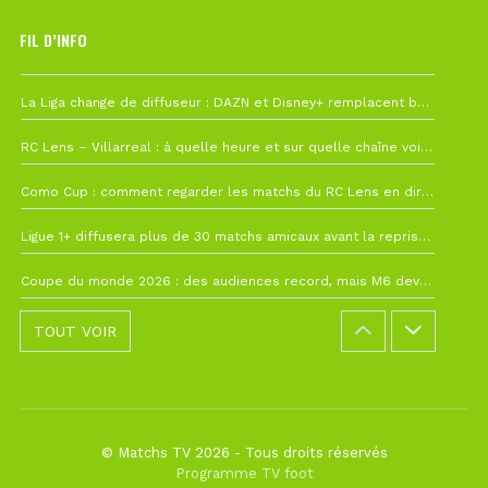
FIL D’INFO
6 août à 10h12
La Liga change de diffuseur : DAZN et Disney+ remplacent beIN Sports !
1 août à 09h19
RC Lens – Villarreal : à quelle heure et sur quelle chaîne voir la finale de la Como Cup ?
27 juillet à 19h57
Como Cup : comment regarder les matchs du RC Lens en direct ?
22 juillet à 19h16
Ligue 1+ diffusera plus de 30 matchs amicaux avant la reprise de la Ligue 1
22 juillet à 15h22
Coupe du monde 2026 : des audiences record, mais M6 devrait perdre très gros !
TOUT VOIR
© Matchs TV 2026 - Tous droits réservés
Programme TV foot