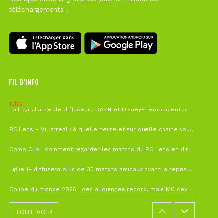
téléchargements !
FIL D’INFO
10h12
La Liga change de diffuseur : DAZN et Disney+ remplacent beIN Sports !
1 août à 09h19
RC Lens – Villarreal : à quelle heure et sur quelle chaîne voir la finale de la Como Cup ?
27 juillet à 19h57
Como Cup : comment regarder les matchs du RC Lens en direct ?
22 juillet à 19h16
Ligue 1+ diffusera plus de 30 matchs amicaux avant la reprise de la Ligue 1
22 juillet à 15h22
Coupe du monde 2026 : des audiences record, mais M6 devrait perdre très gros !
TOUT VOIR