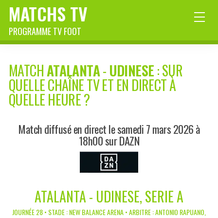
MATCHS TV
PROGRAMME TV FOOT
MATCH
ATALANTA
-
UDINESE
: SUR
QUELLE CHAÎNE TV ET EN DIRECT À
QUELLE HEURE ?
Match diffusé en direct le samedi 7 mars 2026 à
18h00 sur DAZN
ATALANTA - UDINESE, SERIE A
JOURNÉE 28 • STADE : NEW BALANCE ARENA • ARBITRE : ANTONIO RAPUANO,