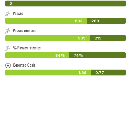
0
2
Passes
603
289
Passes réussies
509
215
% Passes réussies
84%
74%
Expected Goals
1.89
0.77