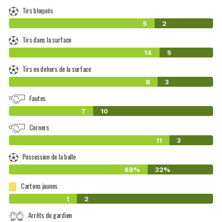
Tirs bloqués
5
2
Tirs dans la surface
14
5
Tirs en dehors de la surface
8
3
Fautes
7
10
Corners
11
3
Possession de la balle
68%
32%
Cartons jaunes
1
2
Arrêts du gardien