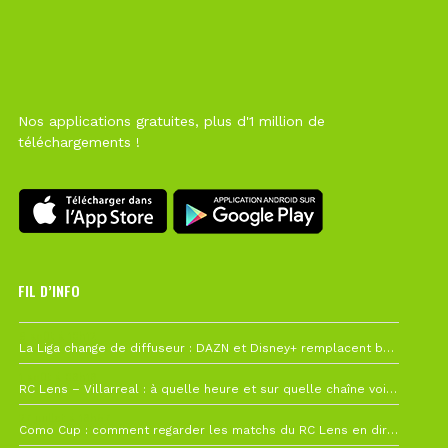
Nos applications gratuites, plus d'1 million de
téléchargements !
FIL D’INFO
6 août à 10h12
La Liga change de diffuseur : DAZN et Disney+ remplacent beIN Sports !
1 août à 09h19
RC Lens – Villarreal : à quelle heure et sur quelle chaîne voir la finale de la Como Cup ?
27 juillet à 19h57
Como Cup : comment regarder les matchs du RC Lens en direct ?