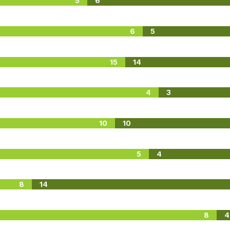
5
6
6
5
15
14
4
3
10
10
5
4
8
14
8
4