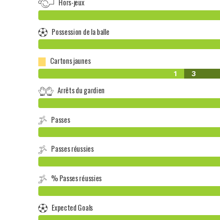
Hors-jeux
Possession de la balle
Cartons jaunes
1
3
Arrêts du gardien
Passes
Passes réussies
% Passes réussies
Expected Goals