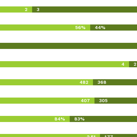
2
3
56%
44%
4
2
482
368
407
305
84%
83%