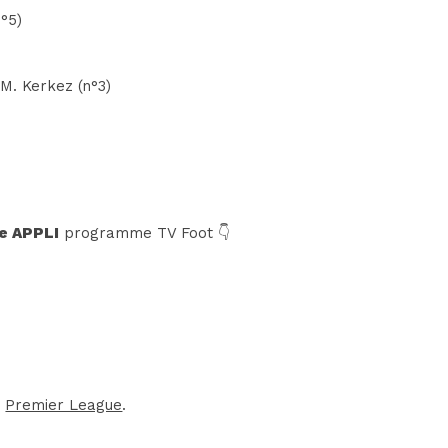
n°5)
- M. Kerkez (n°3)
e APPLI
programme TV Foot 👇
a
Premier League
.