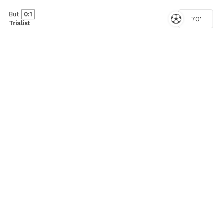
But
0:1
70'
Trialist