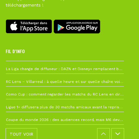
téléchargements !
FIL D’INFO
6 août à 10h12
La Liga change de diffuseur : DAZN et Disney+ remplacent beIN Sports !
1 août à 09h19
RC Lens – Villarreal : à quelle heure et sur quelle chaîne voir la finale de la Como Cup ?
27 juillet à 19h57
Como Cup : comment regarder les matchs du RC Lens en direct ?
22 juillet à 19h16
Ligue 1+ diffusera plus de 30 matchs amicaux avant la reprise de la Ligue 1
22 juillet à 15h22
Coupe du monde 2026 : des audiences record, mais M6 devrait perdre très gros !
TOUT VOIR