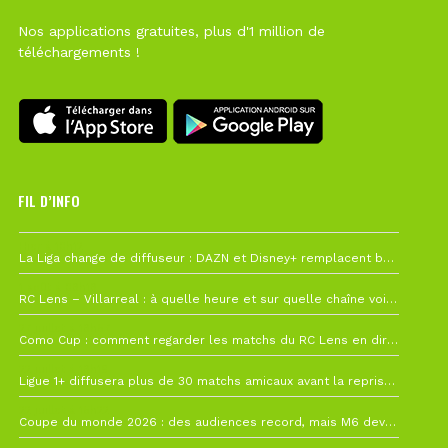
Nos applications gratuites, plus d'1 million de
téléchargements !
FIL D’INFO
Hier à 10h12
La Liga change de diffuseur : DAZN et Disney+ remplacent beIN Sports !
1 août à 09h19
RC Lens – Villarreal : à quelle heure et sur quelle chaîne voir la finale de la Como Cup ?
27 juillet à 19h57
Como Cup : comment regarder les matchs du RC Lens en direct ?
22 juillet à 19h16
Ligue 1+ diffusera plus de 30 matchs amicaux avant la reprise de la Ligue 1
22 juillet à 15h22
Coupe du monde 2026 : des audiences record, mais M6 devrait perdre très gros !