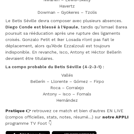
Havertz
Dowman – Gyökeres – Tzolis
Le Betis Séville devra composer avec plusieurs absences.
Diego Conde est blessé à l’épaule
, tandis qu’Ismael Barea
poursuit sa rééducation après une rupture des ligaments
croisés. Gonzalo Petit et Iker Losada n’ont pas fait le
déplacement, alors qu’Abde Ezzalzouli est toujours
indisponible. En revanche, Isco, Antony et Héctor Bellerín
devraient être titulaires.
La compo probable du Betis Séville (4-2-3-1) :
Vallés
Bellerín – Llorente – Gómez – Firpo
Roca – Corralejo
Antony – Isco – Fornals
Hernández
Pratique 👉
retrouvez ce match et bien d'autres EN LIVE
(compos officielles, stats, notes, résumé...) sur
notre APPLI
programme TV Foot 👇