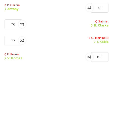
P. Garcia
73'
Antony
Gabriel
76'
B. Clarke
G. Martinelli
77'
I. Kabia
F. Bernal
85'
V. Gomez