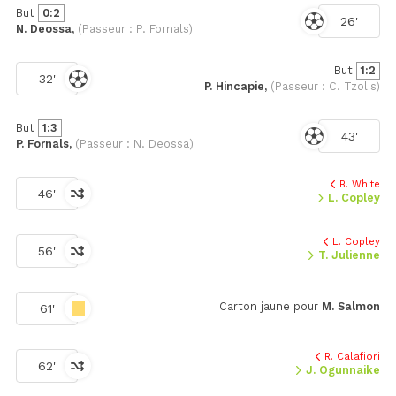
But
0:2
26'
N. Deossa,
(Passeur : P. Fornals)
But
1:2
32'
P. Hincapie,
(Passeur : C. Tzolis)
But
1:3
43'
P. Fornals,
(Passeur : N. Deossa)
B. White
46'
L. Copley
L. Copley
56'
T. Julienne
Carton jaune pour
M. Salmon
61'
R. Calafiori
62'
J. Ogunnaike