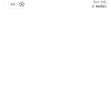
But
1:0
68'
C. Mullen