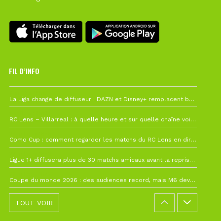
FIL D’INFO
6 août à 10h12
La Liga change de diffuseur : DAZN et Disney+ remplacent beIN Sports !
1 août à 09h19
RC Lens – Villarreal : à quelle heure et sur quelle chaîne voir la finale de la Como Cup ?
27 juillet à 19h57
Como Cup : comment regarder les matchs du RC Lens en direct ?
22 juillet à 19h16
Ligue 1+ diffusera plus de 30 matchs amicaux avant la reprise de la Ligue 1
22 juillet à 15h22
Coupe du monde 2026 : des audiences record, mais M6 devrait perdre très gros !
TOUT VOIR