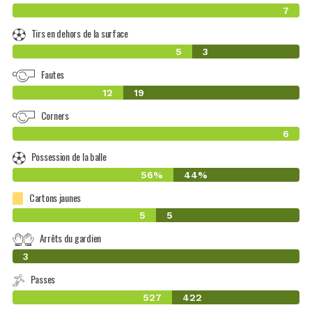
7
Tirs en dehors de la surface
5
3
Fautes
12
19
Corners
6
Possession de la balle
56%
44%
Cartons jaunes
5
5
Arrêts du gardien
0
3
Passes
527
422