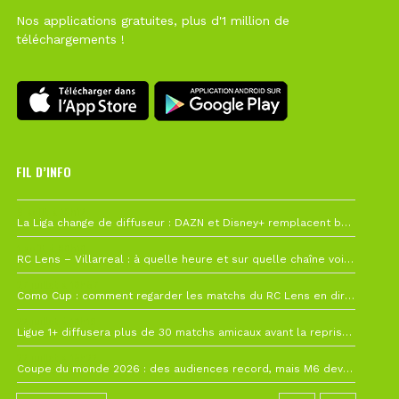
Nos applications gratuites, plus d'1 million de
téléchargements !
FIL D’INFO
6 août à 10h12
La Liga change de diffuseur : DAZN et Disney+ remplacent beIN Sports !
1 août à 09h19
RC Lens – Villarreal : à quelle heure et sur quelle chaîne voir la finale de la Como Cup ?
27 juillet à 19h57
Como Cup : comment regarder les matchs du RC Lens en direct ?
22 juillet à 19h16
Ligue 1+ diffusera plus de 30 matchs amicaux avant la reprise de la Ligue 1
22 juillet à 15h22
Coupe du monde 2026 : des audiences record, mais M6 devrait perdre très gros !