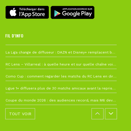
FIL D’INFO
6 août à 10h12
La Liga change de diffuseur : DAZN et Disney+ remplacent beIN Sports !
1 août à 09h19
RC Lens – Villarreal : à quelle heure et sur quelle chaîne voir la finale de la Como Cup ?
27 juillet à 19h57
Como Cup : comment regarder les matchs du RC Lens en direct ?
22 juillet à 19h16
Ligue 1+ diffusera plus de 30 matchs amicaux avant la reprise de la Ligue 1
22 juillet à 15h22
Coupe du monde 2026 : des audiences record, mais M6 devrait perdre très gros !
TOUT VOIR