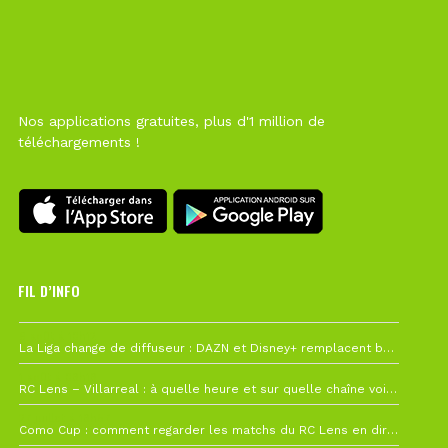
Nos applications gratuites, plus d'1 million de
téléchargements !
FIL D’INFO
6 août à 10h12
La Liga change de diffuseur : DAZN et Disney+ remplacent beIN Sports !
1 août à 09h19
RC Lens – Villarreal : à quelle heure et sur quelle chaîne voir la finale de la Como Cup ?
27 juillet à 19h57
Como Cup : comment regarder les matchs du RC Lens en direct ?