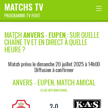
MATCHS TV
PROGRAMME TV FOOT
MATCH
ANVERS
-
EUPEN
: SUR QUELLE
CHAÎNE TV ET EN DIRECT À QUELLE
HEURE ?
Match prévu le dimanche 20 juillet 2025 à 14h00
Diffusion à confirmer
ANVERS - EUPEN, MATCH AMICAL
CLUB INTERNATIONAL
2
-
0