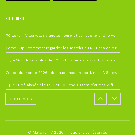
FIL D’INFO
1 août à 09h19
RC Lens – Villarreal : à quelle heure et sur quelle chaîne voir la finale de la Como Cup ?
27 juillet à 19h57
Como Cup : comment regarder les matchs du RC Lens en direct ?
22 juillet à 19h16
Ligue 1+ diffusera plus de 30 matchs amicaux avant la reprise de la Ligue 1
22 juillet à 15h22
Coupe du monde 2026 : des audiences record, mais M6 devrait perdre très gros !
19 juillet à 12h21
Ligue 1+ délaissée : le PSG et l’OL choisissent d’autres diffuseurs pour leur reprise
TOUT VOIR
© Matchs TV 2026 - Tous droits réservés