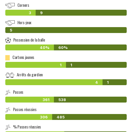
Corners
3
9
Hors-jeux
0
5
Possession de la balle
40%
60%
Cartons jaunes
1
1
Arrêts du gardien
4
1
Passes
361
538
Passes réussies
306
485
% Passes réussies