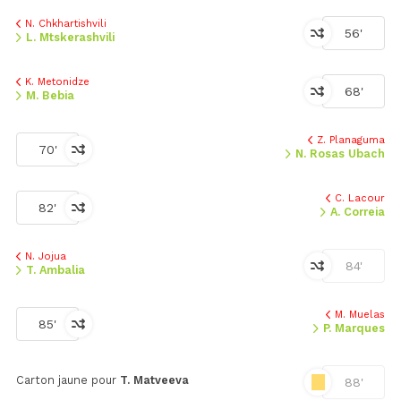
N. Chkhartishvili
56'
L. Mtskerashvili
K. Metonidze
68'
M. Bebia
Z. Planaguma
70'
N. Rosas Ubach
C. Lacour
82'
A. Correia
N. Jojua
84'
T. Ambalia
M. Muelas
85'
P. Marques
Carton jaune pour
T. Matveeva
88'