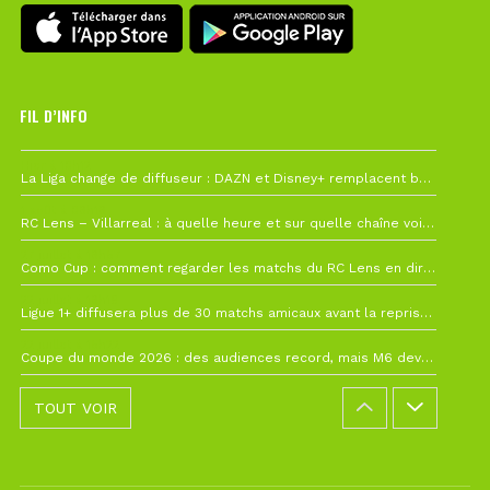
FIL D’INFO
Hier à 10h12
La Liga change de diffuseur : DAZN et Disney+ remplacent beIN Sports !
1 août à 09h19
RC Lens – Villarreal : à quelle heure et sur quelle chaîne voir la finale de la Como Cup ?
27 juillet à 19h57
Como Cup : comment regarder les matchs du RC Lens en direct ?
22 juillet à 19h16
Ligue 1+ diffusera plus de 30 matchs amicaux avant la reprise de la Ligue 1
22 juillet à 15h22
Coupe du monde 2026 : des audiences record, mais M6 devrait perdre très gros !
TOUT VOIR