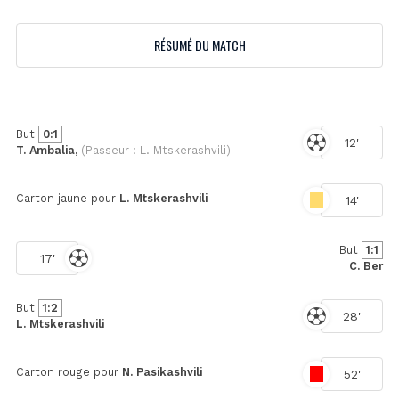
RÉSUMÉ DU MATCH
But
0:1
12'
T. Ambalia,
(Passeur : L. Mtskerashvili)
Carton jaune pour
L. Mtskerashvili
14'
But
1:1
17'
C. Ber
But
1:2
28'
L. Mtskerashvili
Carton rouge pour
N. Pasikashvili
52'