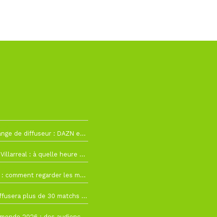
h12
La Liga change de diffuseur : DAZN et Disney+ remplacent beIN Sports !
h19
RC Lens – Villarreal : à quelle heure et sur quelle chaîne voir la finale de la Como Cup ?
 19h57
Como Cup : comment regarder les matchs du RC Lens en direct ?
 19h16
Ligue 1+ diffusera plus de 30 matchs amicaux avant la reprise de la Ligue 1
 15h22
Coupe du monde 2026 : des audiences record, mais M6 devrait perdre très gros !