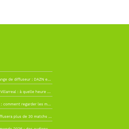
La Liga change de diffuseur : DAZN et Disney+ remplacent beIN Sports !
h19
RC Lens – Villarreal : à quelle heure et sur quelle chaîne voir la finale de la Como Cup ?
 19h57
Como Cup : comment regarder les matchs du RC Lens en direct ?
 19h16
Ligue 1+ diffusera plus de 30 matchs amicaux avant la reprise de la Ligue 1
 15h22
Coupe du monde 2026 : des audiences record, mais M6 devrait perdre très gros !