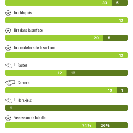
33
5
Tirs bloqués
13
Tirs dans la surface
20
5
Tirs en dehors de la surface
13
Fautes
12
12
Corners
10
1
Hors-jeux
0
2
Possession de la balle
74%
26%