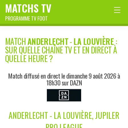
MATCHS TV
PROGRAMME TV FOOT
MATCH
ANDERLECHT
-
LA LOUVIÈRE
:
SUR QUELLE CHAÎNE TV ET EN DIRECT À
QUELLE HEURE ?
Match diffusé en direct le dimanche 9 août 2026 à
18h30 sur DAZN
ANDERLECHT - LA LOUVIÈRE, JUPILER
PRO LEAGUE