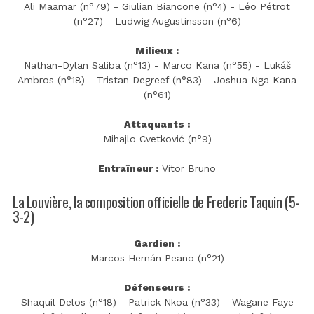
Ali Maamar (n°79) - Giulian Biancone (n°4) - Léo Pétrot
(n°27) - Ludwig Augustinsson (n°6)
Milieux :
Nathan-Dylan Saliba (n°13) - Marco Kana (n°55) - Lukáš
Ambros (n°18) - Tristan Degreef (n°83) - Joshua Nga Kana
(n°61)
Attaquants :
Mihajlo Cvetković (n°9)
Entraîneur :
Vitor Bruno
La Louvière, la composition officielle de Frederic Taquin (5-
3-2)
Gardien :
Marcos Hernán Peano (n°21)
Défenseurs :
Shaquil Delos (n°18) - Patrick Nkoa (n°33) - Wagane Faye