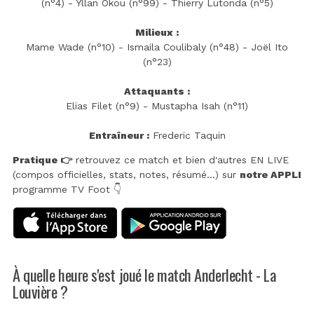
(n°4) - Yllan Okou (n°99) - Thierry Lutonda (n°5)
Milieux :
Mame Wade (n°10) - Ismaila Coulibaly (n°48) - Joël Ito
(n°23)
Attaquants :
Elias Filet (n°9) - Mustapha Isah (n°11)
Entraîneur :
Frederic Taquin
Pratique 👉
retrouvez ce match et bien d'autres EN LIVE
(compos officielles, stats, notes, résumé...) sur
notre APPLI
programme TV Foot 👇
À quelle heure s'est joué le match Anderlecht - La
Louvière ?