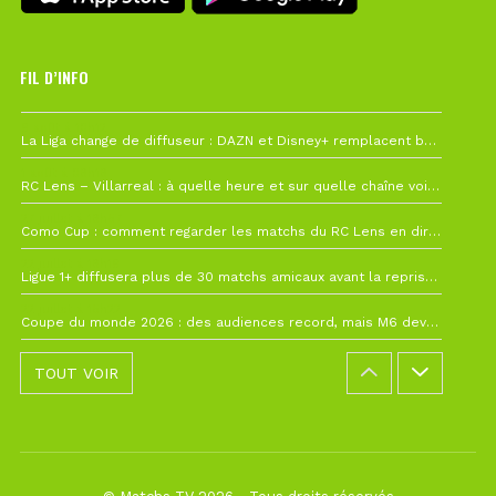
FIL D’INFO
6 août à 10h12
La Liga change de diffuseur : DAZN et Disney+ remplacent beIN Sports !
1 août à 09h19
RC Lens – Villarreal : à quelle heure et sur quelle chaîne voir la finale de la Como Cup ?
27 juillet à 19h57
Como Cup : comment regarder les matchs du RC Lens en direct ?
22 juillet à 19h16
Ligue 1+ diffusera plus de 30 matchs amicaux avant la reprise de la Ligue 1
22 juillet à 15h22
Coupe du monde 2026 : des audiences record, mais M6 devrait perdre très gros !
TOUT VOIR