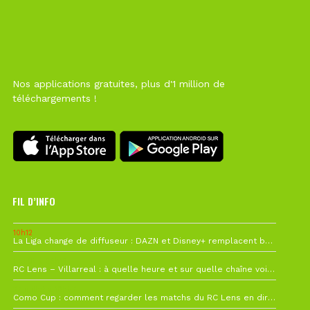
Nos applications gratuites, plus d'1 million de
téléchargements !
FIL D’INFO
10h12
La Liga change de diffuseur : DAZN et Disney+ remplacent beIN Sports !
1 août à 09h19
RC Lens – Villarreal : à quelle heure et sur quelle chaîne voir la finale de la Como Cup ?
27 juillet à 19h57
Como Cup : comment regarder les matchs du RC Lens en direct ?