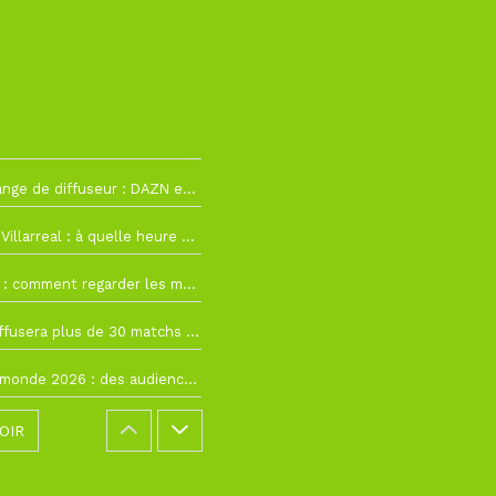
2
La Liga change de diffuseur : DAZN et Disney+ remplacent beIN Sports !
h19
RC Lens – Villarreal : à quelle heure et sur quelle chaîne voir la finale de la Como Cup ?
 19h57
Como Cup : comment regarder les matchs du RC Lens en direct ?
 19h16
Ligue 1+ diffusera plus de 30 matchs amicaux avant la reprise de la Ligue 1
 15h22
Coupe du monde 2026 : des audiences record, mais M6 devrait perdre très gros !
OIR