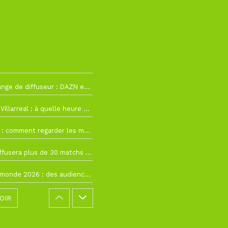
2
La Liga change de diffuseur : DAZN et Disney+ remplacent beIN Sports !
h19
RC Lens – Villarreal : à quelle heure et sur quelle chaîne voir la finale de la Como Cup ?
 19h57
Como Cup : comment regarder les matchs du RC Lens en direct ?
 19h16
Ligue 1+ diffusera plus de 30 matchs amicaux avant la reprise de la Ligue 1
 15h22
Coupe du monde 2026 : des audiences record, mais M6 devrait perdre très gros !
OIR