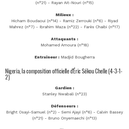
(n°21) - Rayan Aït-Nouri (n°15)
Milieux :
Hicham Boudaoui (n°14) - Ramiz Zerrouki (n°6) - Riyad
Mahrez (n°7) - Ibrahim Maza (n°22) - Farès Chaïbi (n°17)
Attaquants :
Mohamed Amoura (n°18)
Entraîneur :
Madjid Bougherra
Nigeria, la composition officielle d'Éric Sékou Chelle (4-3-1-
2)
Gardien :
Stanley Nwabali (n°23)
Défenseurs :
Bright Osayi-Samuel (n°2) - Semi Ajayi (n°6) - Calvin Bassey
(n°21) - Bruno Onyemaechi (n°13)