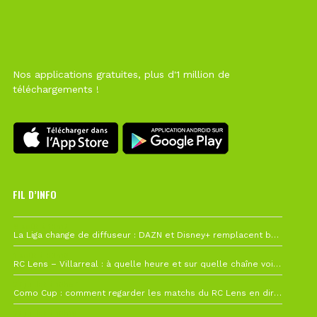
Nos applications gratuites, plus d'1 million de
téléchargements !
FIL D’INFO
6 août à 10h12
La Liga change de diffuseur : DAZN et Disney+ remplacent beIN Sports !
1 août à 09h19
RC Lens – Villarreal : à quelle heure et sur quelle chaîne voir la finale de la Como Cup ?
27 juillet à 19h57
Como Cup : comment regarder les matchs du RC Lens en direct ?
22 juillet à 19h16