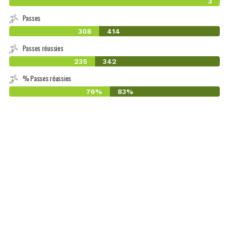
3
Passes
308
414
Passes réussies
235
342
% Passes réussies
76%
83%