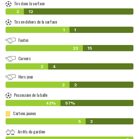
Tirs dans la surface
2
12
Tirs en dehors de la surface
1
1
Fautes
23
15
Corners
2
4
Hors-jeux
2
2
Possession de la balle
43%
57%
Cartons jaunes
5
3
Arrêts du gardien