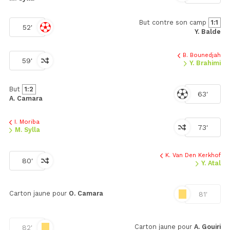
But contre son camp
1:1
52'
Y. Balde
B. Bounedjah
59'
Y. Brahimi
But
1:2
63'
A. Camara
I. Moriba
73'
M. Sylla
K. Van Den Kerkhof
80'
Y. Atal
Carton jaune pour
O. Camara
81'
Carton jaune pour
A. Gouiri
82'