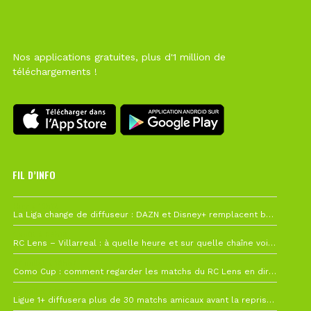
Nos applications gratuites, plus d'1 million de
téléchargements !
FIL D’INFO
Hier à 10h12
La Liga change de diffuseur : DAZN et Disney+ remplacent beIN Sports !
1 août à 09h19
RC Lens – Villarreal : à quelle heure et sur quelle chaîne voir la finale de la Como Cup ?
27 juillet à 19h57
Como Cup : comment regarder les matchs du RC Lens en direct ?
22 juillet à 19h16
Ligue 1+ diffusera plus de 30 matchs amicaux avant la reprise de la Ligue 1