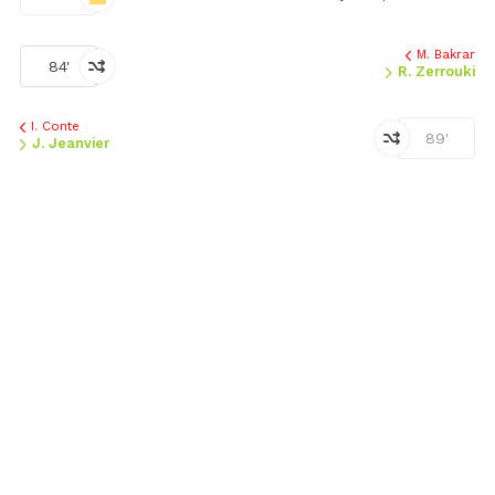
M. Bakrar
84'
R. Zerrouki
I. Conte
89'
J. Jeanvier