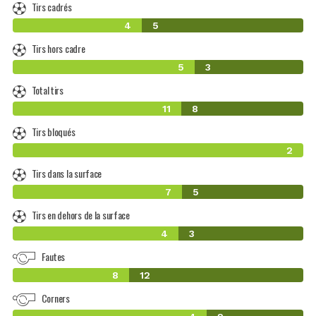
Tirs cadrés
4
5
Tirs hors cadre
5
3
Total tirs
11
8
Tirs bloqués
2
Tirs dans la surface
7
5
Tirs en dehors de la surface
4
3
Fautes
8
12
Corners