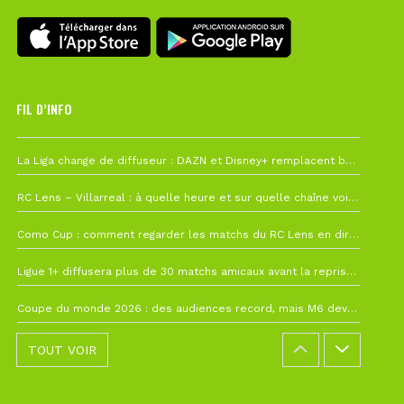
FIL D’INFO
6 août à 10h12
La Liga change de diffuseur : DAZN et Disney+ remplacent beIN Sports !
1 août à 09h19
RC Lens – Villarreal : à quelle heure et sur quelle chaîne voir la finale de la Como Cup ?
27 juillet à 19h57
Como Cup : comment regarder les matchs du RC Lens en direct ?
22 juillet à 19h16
Ligue 1+ diffusera plus de 30 matchs amicaux avant la reprise de la Ligue 1
22 juillet à 15h22
Coupe du monde 2026 : des audiences record, mais M6 devrait perdre très gros !
TOUT VOIR