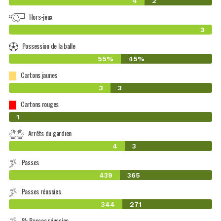
4
2
Hors-jeux
3
Possession de la balle
55%
45%
Cartons jaunes
3
3
Cartons rouges
0
1
Arrêts du gardien
4
3
Passes
439
365
Passes réussies
344
271
% Passes réussies