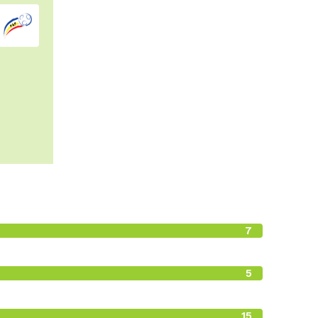
7
0
5
0
15
0