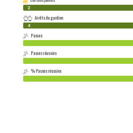
0
2
Arrêts du gardien
0
4
Passes
Passes réussies
% Passes réussies