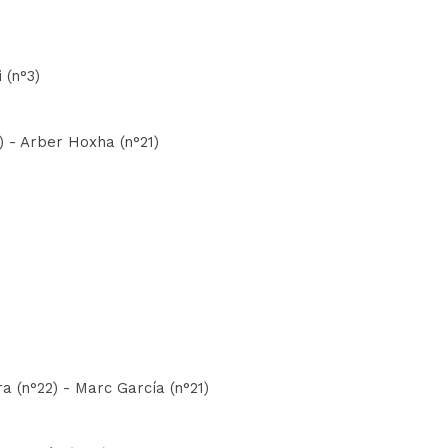
i (n°3)
4) - Arber Hoxha (n°21)
ra (n°22) - Marc García (n°21)