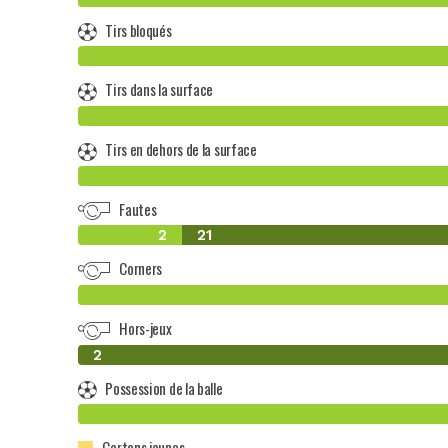
Tirs bloqués
Tirs dans la surface
Tirs en dehors de la surface
Fautes
2
21
Corners
Hors-jeux
0
2
Possession de la balle
Cartons jaunes