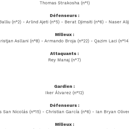
Thomas Strakosha (n°1)
Défenseurs :
alliu (n°2) - Arlind Ajeti (n°5) - Berat Djimsiti (n°6) - Naser Alij
Milieux :
ristjan Asllani (n°8) - Armando Broja (n°22) - Qazim Laci (n°1
Attaquants :
Rey Manaj (n°7)
Gardien :
Iker Álvarez (n°12)
Défenseurs :
s San Nicolás (n°15) - Christian García (n°6) - Ian Bryan Olive
Milieux :