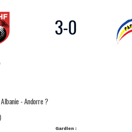
3
-
0
i
 Albanie - Andorre ?
)
Gardien :