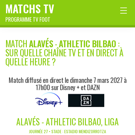
MATCHS TV
PROGRAMME TV FOOT
MATCH
ALAVÉS
-
ATHLETIC BILBAO
:
SUR QUELLE CHAÎNE TV ET EN DIRECT À
QUELLE HEURE ?
Match diffusé en direct le dimanche 7 mars 2027 à
17h00 sur Disney + et DAZN
ALAVÉS - ATHLETIC BILBAO, LIGA
JOURNÉE 27 • STADE : ESTADIO MENDIZORROTZA