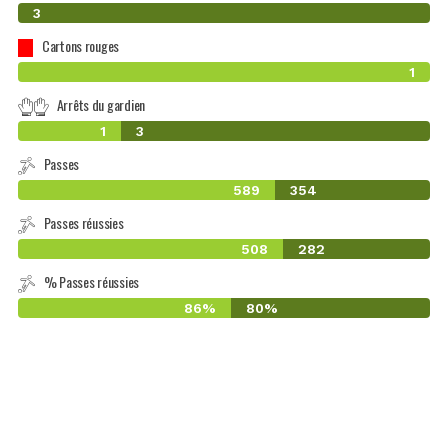
0
3
Cartons rouges
1
Arrêts du gardien
1
3
Passes
589
354
Passes réussies
508
282
% Passes réussies
86%
80%