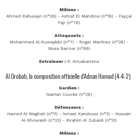
Milieux :
Ahmed Bahusayn (n°29) - Ashraf El Mahdioui (n°18) - Fayçal
Fajr (n°76)
Attaquants :
Mohammed Al-Kuwaykibi (n°7) - Roger Martínez (n°38) -
Musa Barrow (n°99)
Entraîneur :
R. Arruabarrena
Al Orobah, la composition officielle d'Adnan Hamad (4-4-2)
Gardien :
Gaëtan Coucke (n°28)
Défenseurs :
Hamed Al-Maghati (n°11) - Ismael Kandouss (n°3) - Hussain
Al-Showaish (n°33) - Ibrahim Al Zubaidi (n°13)
Milieux :