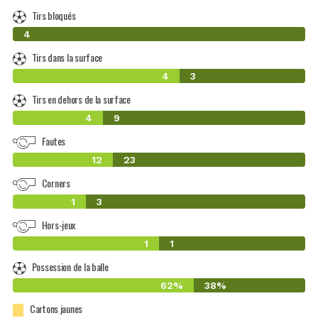
Tirs bloqués
0
4
Tirs dans la surface
4
3
Tirs en dehors de la surface
4
9
Fautes
12
23
Corners
1
3
Hors-jeux
1
1
Possession de la balle
62%
38%
Cartons jaunes