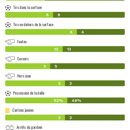
Tirs dans la surface
6
9
Tirs en dehors de la surface
6
4
Fautes
12
13
Corners
3
5
Hors-jeux
2
2
Possession de la balle
52%
48%
Cartons jaunes
2
2
Arrêts du gardien