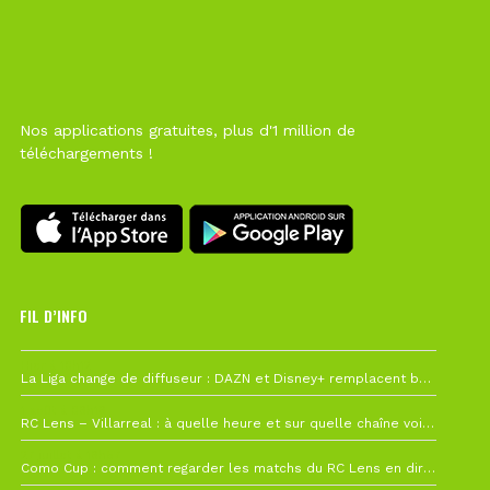
Nos applications gratuites, plus d'1 million de
téléchargements !
FIL D’INFO
Hier à 10h12
La Liga change de diffuseur : DAZN et Disney+ remplacent beIN Sports !
1 août à 09h19
RC Lens – Villarreal : à quelle heure et sur quelle chaîne voir la finale de la Como Cup ?
27 juillet à 19h57
Como Cup : comment regarder les matchs du RC Lens en direct ?