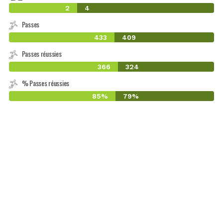
2
4
Passes
433
409
Passes réussies
366
324
% Passes réussies
85%
79%